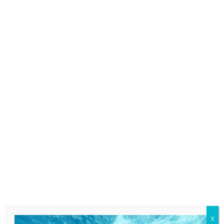
Glass Cleaner – Detergente per Vetri e
Superfici Lucide 750 ml
3,90
€
IVA esclusa
AGGIUNGI AL CARRELLO
X