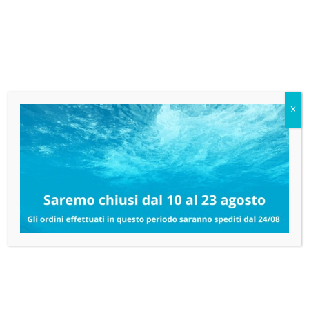
sia agli interventi più energici. Le
fibre abrasive
professionali
sono ideali per eliminare grasso,
calcare e sporco ostinato da piani di lavoro, cucine
industriali, pavimentazioni e attrezzature, mentre le
spugne multiuso
permettono di pulire
efficacemente superfici lavabili senza danneggiarle.
X
Le tipologie disponibili consentono di scegliere il
prodotto più adatto in base al materiale da trattare,
riducendo il rischio di graffi e migliorando la qualità
della pulizia. L’impiego di strumenti professionali
permette inoltre di aumentare la durata delle
superfici e di ottimizzare i tempi di lavoro.
Spugne professionali per il settore
HO.RE.CA., industria e pulizie
Le
spugne professionali
sono utilizzate
quotidianamente da imprese di pulizia, ristoranti,
hotel, mense, industrie alimentari, laboratori e