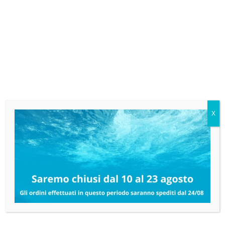
Telaio Ricambio Uni Junior
12,25
€
IVA esclusa
AGGIUNGI AL CARRELLO
Aggiungi
ai
preferiti
X