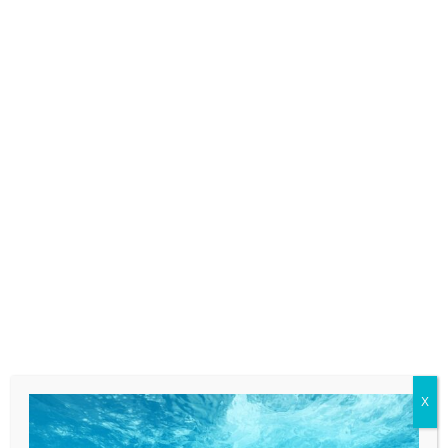
TWEAD MINI JUMBO – Carta Igienica Mini
Jumbo Pura Cellulosa – pz 12
24,30
€
21,63
€
IVA esclusa
AGGIUNGI AL CARRELLO
Aggiungi
ai
preferiti
X