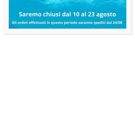
Carta Igienica Profumata 4 Rotoli in Pura
Cellulosa 3 Veli
2,72
€
2,58
€
IVA esclusa
AGGIUNGI AL CARRELLO