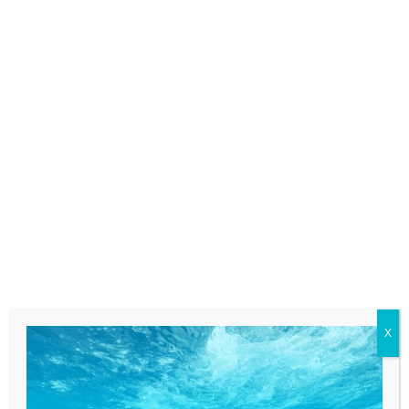
Air Wick Spray Pure Ciliegia 250 ml
6,70
€
5,03
€
IVA esclusa
AGGIUNGI AL CARRELLO
PRODOTTI CORRELATI
X
5%