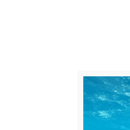
Codice camice Icoguanti: 6003002
Potrebbe interessare anche:
Camici e Abbigliamento Monouso
Dettagli del prodotto
Taglia
M, L, XL
CHI HA COMPRATO