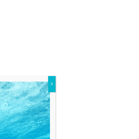
X
UISTATO ANCHE...