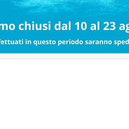
Aggiungi
Ag
ai
ai
preferiti
pre
 Junior
Manico in Alluminio Bicolo
140 cm
IVA esclusa
3,76
€
IVA esclusa