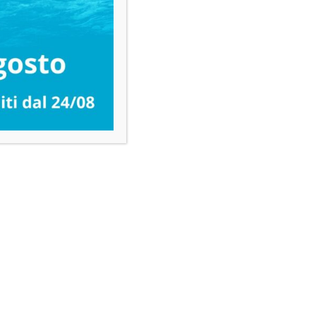
giungi
Aggiungi
ai
feriti
preferiti
re
Tanet SR 15 – Detergente ad
Alte Prestazioni per Pavimenti
e Superfici 1 L
6,84
€
IVA esclusa