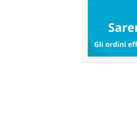
Aggiungi
ai
preferiti
Sanet spray – Detergente per
Kit Uni
la Manutenzione dei Sanitari
43,21
€
750 ml
4,23
€
IVA esclusa